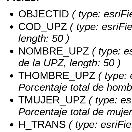
OBJECTID
( type: esriFi
COD_UPZ
( type: esriFi
length: 50 )
NOMBRE_UPZ
( type: e
de la UPZ, length: 50 )
THOMBRE_UPZ
( type: 
Porcentaje total de hom
TMUJER_UPZ
( type: es
Porcentaje total de muje
H_TRANS
( type: esriFi