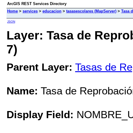
ArcGIS REST Services Directory
Home
>
services
>
educacion
>
tasasescolares (MapServer)
>
Tasa d
JSON
Layer: Tasa de Reprob
7)
Parent Layer:
Tasas de Re
Name:
Tasa de Reprobación
Display Field:
NOMBRE_U