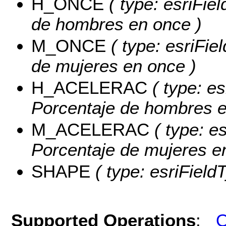
H_ONCE
( type: esriFie
de hombres en once )
M_ONCE
( type: esriFie
de mujeres en once )
H_ACELERAC
( type: es
Porcentaje de hombres e
M_ACELERAC
( type: e
Porcentaje de mujeres en
SHAPE
( type: esriField
Supported Operations
:
Q