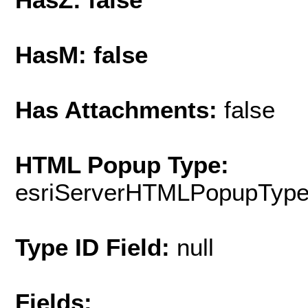
HasM: false
Has Attachments:
false
HTML Popup Type:
esriServerHTMLPopupTyp
Type ID Field:
null
Fields: