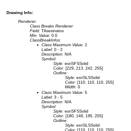
Drawing Info:
Renderer:
Class Breaks Renderer:
Field:
TAsesinatos
Min. Value:
0.0
ClassBreakInfos:
Class Maximum Value:
2
Label:
0 - 2
Description:
N/A
Symbol:
Style:
esriSFSSolid
Color:
[229, 213, 242, 255]
Outline:
Style:
esriSLSSolid
Color:
[110, 110, 110, 255]
Width:
0
Class Maximum Value:
5
Label:
3 - 5
Description:
N/A
Symbol:
Style:
esriSFSSolid
Color:
[180, 148, 195, 255]
Outline:
Style:
esriSLSSolid
Color:
[110, 110, 110, 255]