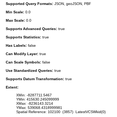
Supported Query Formats:
JSON, geoJSON, PBF
Min Scale:
0.0
Max Scale:
0.0
Supports Advanced Queries:
true
Supports Statistics:
true
Has Labels:
false
Can Modify Layer:
true
Can Scale Symbols:
false
Use Standardized Queries:
true
Supports Datum Transformation:
true
Extent:
XMin: -8287711.5467
YMin: 415630.245099999
XMax: -8236143.3214
YMax: 539068.4318999981
Spatial Reference: 102100 (3857) LatestVCSWkid(0)