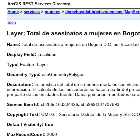
ArcGIS REST Services Directory
Home
>
services
>
mujeres
>
derechovidalibredeviolencias (MapSer
JSON
Layer: Total de asesinatos a mujeres en Bogotá
Name:
Total de asesinatos a mujeres en Bogotá D.C. por localidad
Display Field:
Localidad
Type:
Feature Layer
Geometry Type:
esriGeometryPolygon
Description:
Estadística del total de crímenes mortales con víct
información. El cálculo de los indicadores se hace a partir del pro
por parte de las entidades fuente. Datos primarios reportados pa
Service Item Id:
c52b6e16d304426abba969f237707b93
Copyright Text:
OMEG - Secretaría Distrital de la Mujer y SIEDC
Default Visibility: true
MaxRecordCount:
2000