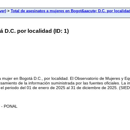
ver)
>
Total de asesinatos a mujeres en Bogot&aacute; D.C. por localida
 D.C. por localidad (ID: 1)
ima mujer en Bogotá D.C., por localidad. El Observatorio de Mujeres y
cesamiento de la información suministrada por las fuentes oficiales. La
ra el periodo del 01 de enero de 2025 al 31 de diciembre de 2025. (SI
O - PONAL