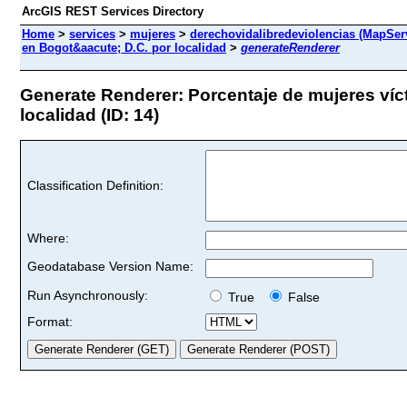
ArcGIS REST Services Directory
Home
>
services
>
mujeres
>
derechovidalibredeviolencias (MapSer
en Bogot&aacute; D.C. por localidad
>
generateRenderer
Generate Renderer: Porcentaje de mujeres víc
localidad (ID: 14)
Classification Definition:
Where:
Geodatabase Version Name:
Run Asynchronously:
True
False
Format: