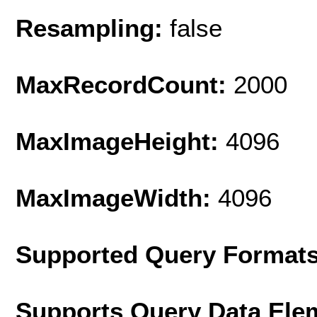
Resampling:
false
MaxRecordCount:
2000
MaxImageHeight:
4096
MaxImageWidth:
4096
Supported Query Format
Supports Query Data Ele