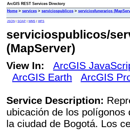
ArcGIS REST Services Directory
Home
>
services
>
serviciospublicos
>
serviciosfunerarios (MapServ
JSON
|
SOAP
|
WMS
|
WFS
serviciospublicos/ser
(MapServer)
View In:
ArcGIS JavaScri
ArcGIS Earth
ArcGIS Pr
Service Description:
Repre
ubicación de los polígonos 
la ciudad de Bogotá. Los ce