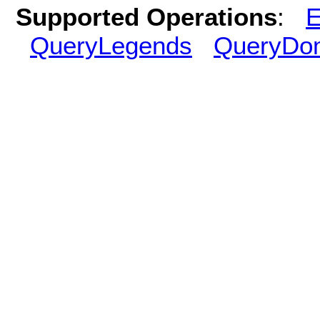
Supported Operations
:
E
QueryLegends
QueryDo