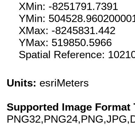
XMin: -8251791.7391
YMin: 504528.96020000
XMax: -8245831.442
YMax: 519850.5966
Spatial Reference: 102
Units:
esriMeters
Supported Image Format 
PNG32,PNG24,PNG,JPG,D