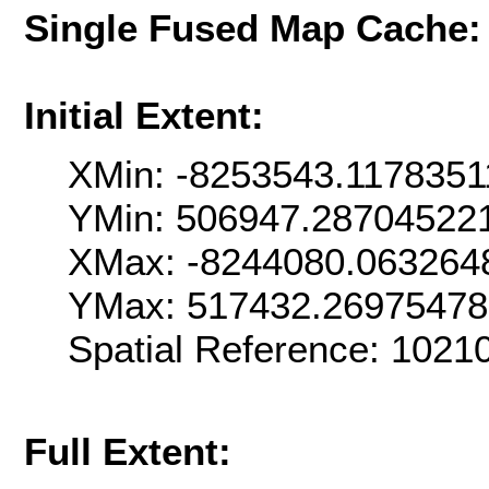
Single Fused Map Cache
Initial Extent:
XMin: -8253543.1178351
YMin: 506947.28704522
XMax: -8244080.063264
YMax: 517432.2697547
Spatial Reference: 102
Full Extent: