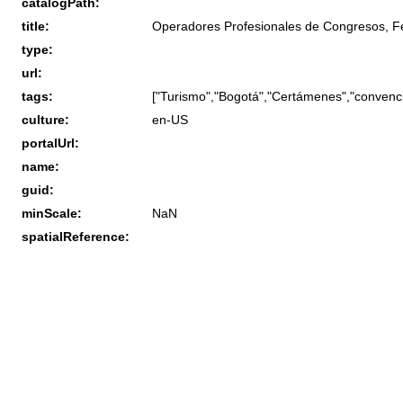
catalogPath:
title:
Operadores Profesionales de Congresos, F
type:
url:
tags:
["Turismo","Bogotá","Certámenes","convencio
culture:
en-US
portalUrl:
name:
guid:
minScale:
NaN
spatialReference: