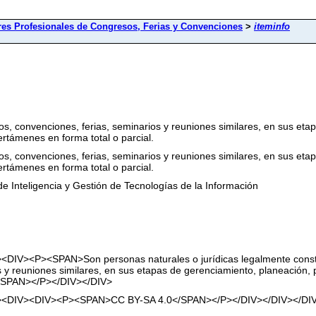
es Profesionales de Congresos, Ferias y Convenciones
>
iteminfo
 convenciones, ferias, seminarios y reuniones similares, en sus etapa
rtámenes en forma total o parcial.
 convenciones, ferias, seminarios y reuniones similares, en sus etapa
rtámenes en forma total o parcial.
n de Inteligencia y Gestión de Tecnologías de la Información
t"><DIV><P><SPAN>Son personas naturales o jurídicas legalmente cons
 y reuniones similares, en sus etapas de gerenciamiento, planeación, 
.</SPAN></P></DIV></DIV>
2pt"><DIV><DIV><P><SPAN>CC BY-SA 4.0</SPAN></P></DIV></DIV></DI