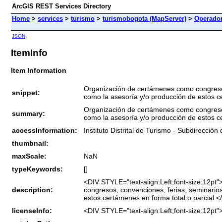
ArcGIS REST Services Directory
Home
>
services
>
turismo
>
turismobogota (MapServer)
>
Operador
JSON
ItemInfo
Item Information
Organización de certámenes como congresos,
snippet:
como la asesoría y/o producción de estos ce
Organización de certámenes como congresos,
summary:
como la asesoría y/o producción de estos ce
accessInformation:
Instituto Distrital de Turismo - Subdirecció
thumbnail:
maxScale:
NaN
typeKeywords:
[]
<DIV STYLE="text-align:Left;font-size:12p
description:
congresos, convenciones, ferias, seminarios
estos certámenes en forma total o parcial
licenseInfo:
<DIV STYLE="text-align:Left;font-size:1